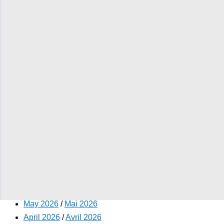
RISE
/
Learn about RISE
/
RISE e-newsletters
/
E-newsletter
archive
RISE | E-newsletter
archive
Twitter
Facebook
LinkedIn
Email
Print
More
Share
Share
Share
Share
Sharing
Options
Our monthly e-newsletter features updates on OHTs
and RISE.
Sign up now
.
Read our archive of RISE e-newsletters
June 2026
/
Juin 2026
May 2026
/
Mai 2026
April 2026
/
Avril 2026