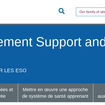
Toggle
Our family of sit
Site
Search
ement Support an
R LES ESO
nées et
Mettre en œuvre une approche
vée
de système de santé apprenant
aux