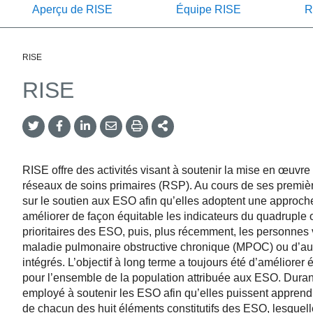
Aperçu de RISE
Équipe RISE
R
RISE
RISE
Twitter
Facebook
LinkedIn
Email
Print
More
Share
Share
Share
Share
Sharing
Options
RISE offre des activités visant à soutenir la mise en œuvr
réseaux de soins primaires (RSP). Au cours de ses premiè
sur le soutien aux ESO afin qu’elles adoptent une approche
améliorer de façon équitable les indicateurs du quadruple ob
prioritaires des ESO, puis, plus récemment, les personnes 
maladie pulmonaire obstructive chronique (MPOC) ou d’autr
intégrés. L’objectif à long terme a toujours été d’améliorer
pour l’ensemble de la population attribuée aux ESO. Dura
employé à soutenir les ESO afin qu’elles puissent apprend
de chacun des huit éléments constitutifs des ESO, lesque