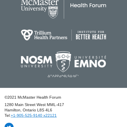
©2021 McMaster Health Forum
1280 Main Street West MML‑417
|
Hamilton, Ontario L8S 4L6
|
Tel:
+1‑905‑525‑9140 x22121