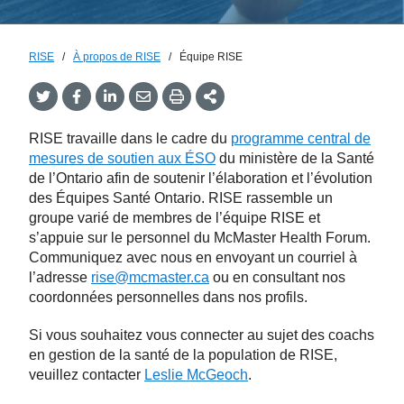
RISE
/
À propos de RISE
/
Équipe RISE
Twitter
Facebook
LinkedIn
Email
Print
More
Share
Share
Share
Share
Sharing
Options
RISE travaille dans le cadre du
programme central de
mesures de soutien aux ÉSO
du ministère de la Santé
de l’Ontario afin de soutenir l’élaboration et l’évolution
des Équipes Santé Ontario. RISE rassemble un
groupe varié de membres de l’équipe RISE et
s’appuie sur le personnel du McMaster Health Forum.
Communiquez avec nous en envoyant un courriel à
l’adresse
rise@mcmaster.ca
ou en consultant nos
coordonnées personnelles dans nos profils.
Si vous souhaitez vous connecter au sujet des coachs
en gestion de la santé de la population de RISE,
veuillez contacter
Leslie McGeoch
.