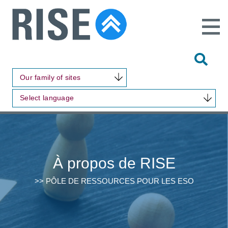
Open
Main
Site
Naviga
Tog
Sit
Our family of sites
Sea
Select language
À propos de RISE
>> PÔLE DE RESSOURCES POUR LES ESO